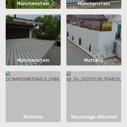
Münchenstein
Münchenstein
Münchenstein
Muttenz
Muttenz
Neuanlage Allschwil