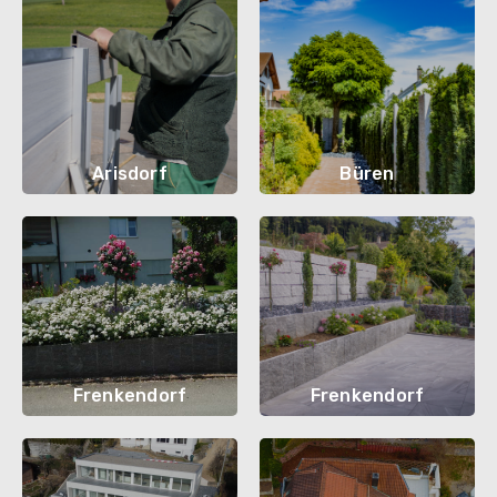
Arisdorf
Büren
Frenkendorf
Frenkendorf