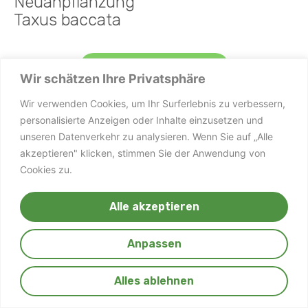
Neuanpflanzung
Taxus baccata
Kontaktieren Sie uns
Wir schätzen Ihre Privatsphäre
Wir verwenden Cookies, um Ihr Surferlebnis zu verbessern,
personalisierte Anzeigen oder Inhalte einzusetzen und
Ringstrasse 4, 4422 Arisdorf/BL
unseren Datenverkehr zu analysieren. Wenn Sie auf „Alle
+41 61 961 11 75
akzeptieren" klicken, stimmen Sie der Anwendung von
+41 76 420 75 97
Cookies zu.
info@linde-gartenbau.ch
Alle akzeptieren
Anpassen
Alles ablehnen