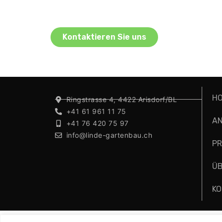
Kontaktieren Sie uns
H
Ringstrasse 4, 4422 Arisdorf/BL
+41 61 961 11 75
A
+41 76 420 75 97
info@linde-gartenbau.ch
PR
ÜB
KO