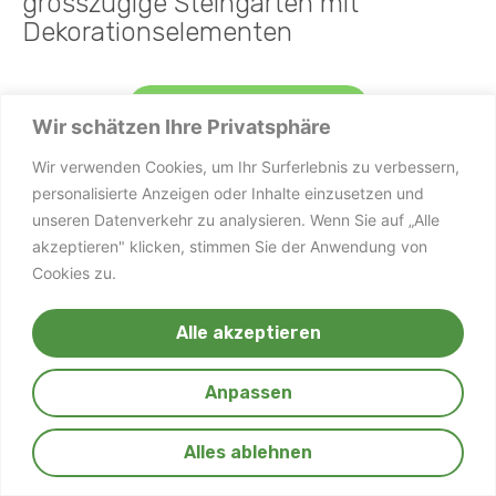
grosszügige Steingarten mit
Dekorationselementen
Kontaktieren Sie uns
Wir schätzen Ihre Privatsphäre
Wir verwenden Cookies, um Ihr Surferlebnis zu verbessern,
personalisierte Anzeigen oder Inhalte einzusetzen und
Ringstrasse 4, 4422 Arisdorf/BL
unseren Datenverkehr zu analysieren. Wenn Sie auf „Alle
+41 61 961 11 75
akzeptieren" klicken, stimmen Sie der Anwendung von
+41 76 420 75 97
Cookies zu.
info@linde-gartenbau.ch
Alle akzeptieren
Anpassen
Alles ablehnen